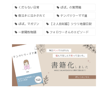
くだらない日常
ぽぽ。の質問箱
夜泣きに泣かされて
テンパりワーママ道
ぽぽ。マガジン
【２人目妊娠】ツワリ地獄日記
一家陽性物語
フォロワーさんのエピソード