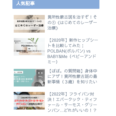
人気記事
異所性蒙古斑を治すぞ！そ
の①《はじめてのレーザー
治療》
【2020年】新作ヒップシー
トを比較してみた：
POLBAN(ポルバン) vs
BABY&Me（ベビーアンド
ミー）
【ぽぽ。の質問箱】身体中
にアザ！異所性蒙古斑の最
新事情（３歳）を知りたい
【2022年】フライパン対
決！エバークック・ティフ
ァール・サーモス・グリー
ンパン…どれがいいの！？