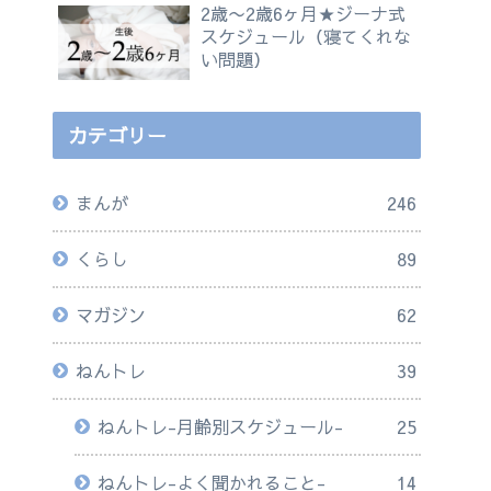
2歳〜2歳6ヶ月★ジーナ式
スケジュール（寝てくれな
い問題）
カテゴリー
まんが
246
くらし
89
マガジン
62
ねんトレ
39
ねんトレ-月齢別スケジュール-
25
ねんトレ-よく聞かれること-
14