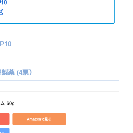
10
ズ
P10
製薬 (4票）
 60g
Amazonで見る