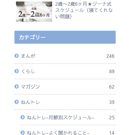
2歳〜2歳6ヶ月★ジーナ式
スケジュール（寝てくれな
い問題）
カテゴリー
まんが
246
くらし
89
マガジン
62
ねんトレ
39
ねんトレ-月齢別スケジュール-
25
ねんトレ-よく聞かれること-
14