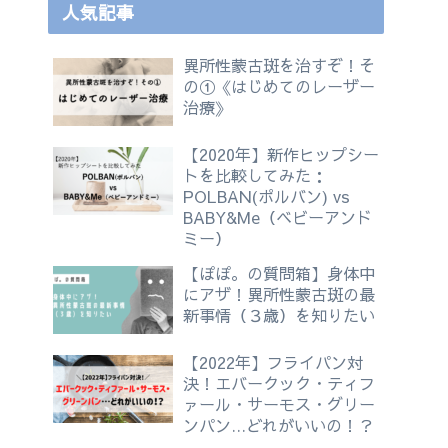
人気記事
異所性蒙古斑を治すぞ！そ
の①《はじめてのレーザー
治療》
【2020年】新作ヒップシー
トを比較してみた：
POLBAN(ポルバン) vs
BABY&Me（ベビーアンド
ミー）
【ぽぽ。の質問箱】身体中
にアザ！異所性蒙古斑の最
新事情（３歳）を知りたい
【2022年】フライパン対
決！エバークック・ティフ
ァール・サーモス・グリー
ンパン…どれがいいの！？