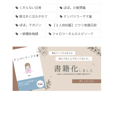
くだらない日常
ぽぽ。の質問箱
夜泣きに泣かされて
テンパりワーママ道
ぽぽ。マガジン
【２人目妊娠】ツワリ地獄日記
一家陽性物語
フォロワーさんのエピソード