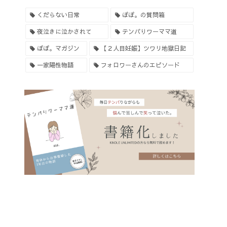
くだらない日常
ぽぽ。の質問箱
夜泣きに泣かされて
テンパりワーママ道
ぽぽ。マガジン
【２人目妊娠】ツワリ地獄日記
一家陽性物語
フォロワーさんのエピソード