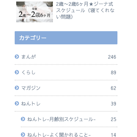
2歳〜2歳6ヶ月★ジーナ式
スケジュール（寝てくれな
い問題）
カテゴリー
まんが
246
くらし
89
マガジン
62
ねんトレ
39
ねんトレ-月齢別スケジュール-
25
ねんトレ-よく聞かれること-
14