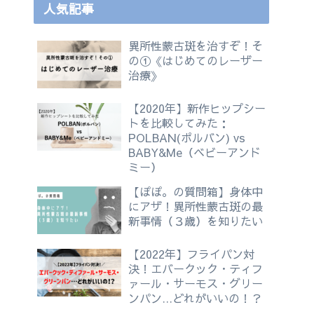
人気記事
異所性蒙古斑を治すぞ！そ
の①《はじめてのレーザー
治療》
【2020年】新作ヒップシー
トを比較してみた：
POLBAN(ポルバン) vs
BABY&Me（ベビーアンド
ミー）
【ぽぽ。の質問箱】身体中
にアザ！異所性蒙古斑の最
新事情（３歳）を知りたい
【2022年】フライパン対
決！エバークック・ティフ
ァール・サーモス・グリー
ンパン…どれがいいの！？