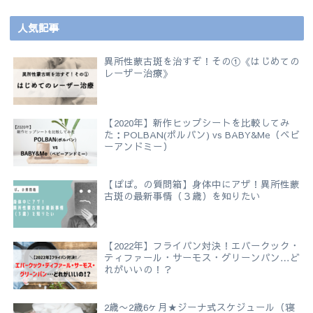
人気記事
異所性蒙古斑を治すぞ！その①《はじめての
レーザー治療》
【2020年】新作ヒップシートを比較してみ
た：POLBAN(ポルバン) vs BABY&Me（ベビ
ーアンドミー）
【ぽぽ。の質問箱】身体中にアザ！異所性蒙
古斑の最新事情（３歳）を知りたい
【2022年】フライパン対決！エバークック・
ティファール・サーモス・グリーンパン…ど
れがいいの！？
2歳〜2歳6ヶ月★ジーナ式スケジュール（寝