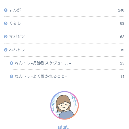
まんが
246
くらし
89
マガジン
62
ねんトレ
39
ねんトレ-月齢別スケジュール-
25
ねんトレ-よく聞かれること-
14
ぽぽ。