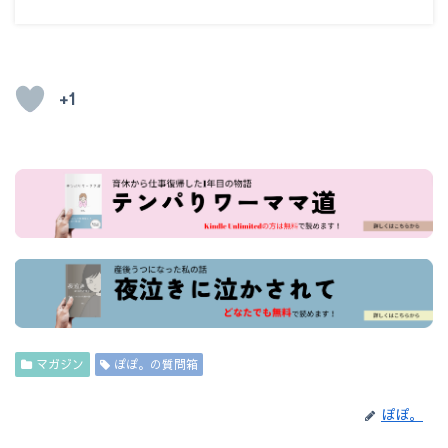
+1
マガジン
ぽぽ。の質問箱
ぽぽ。