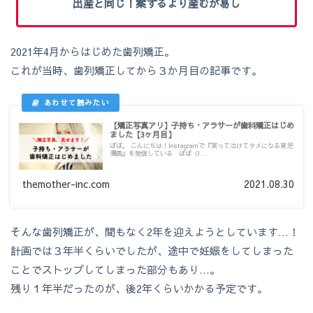
出産と同じ！案ずるより産むが易し
2021年4月からはじめた歯列矯正。
これが当時、歯列矯正してから３か月目の記事です。
【矯正写真アリ】子持ち・アラサーが歯科矯正はじめ
ました【3ヶ月目】
ぽぽ。 こんにちは！Instagramで『笑って泣けてタメになる育児
漫画』を発信している ぽぽ（I...
themother-inc.com
2021.08.30
そんな歯列矯正が、間もなく2年を迎えようとしています…！
計画では３年半くらいでしたが、途中で妊娠をしてしまった
ことでストップしてしまった部分もあり…。
残り１年半だったのが、後2年くらいかかる予定です。