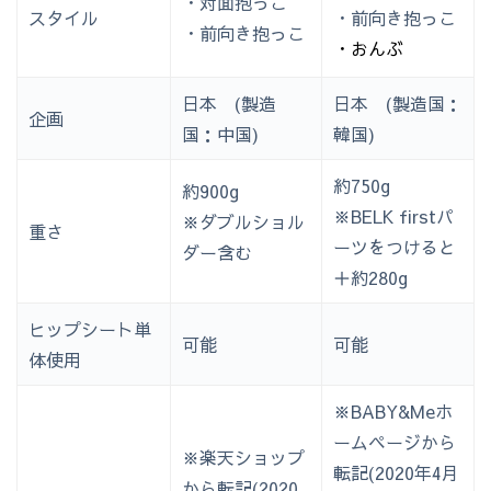
・対面抱っこ
スタイル
・前向き抱っこ
・前向き抱っこ
・おんぶ
日本 (製造
日本 (製造国：
企画
国：中国)
韓国)
約750g
約900g
※BELK firstパ
※ダブルショル
重さ
ーツをつけると
ダー含む
＋約280g
ヒップシート単
可能
可能
体使用
※BABY&Meホ
ームページから
※楽天ショップ
転記(2020年4月
から転記(2020