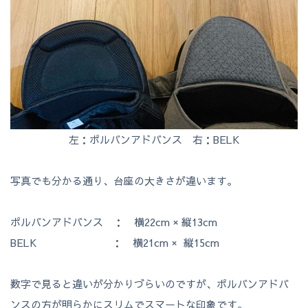
左：ポルバンアドバンス 右：BELK
写真でも分かる通り、台座の大きさが違います。
ポルバンアドバンス ：
横
22cm
×
縦
13cm
BELK ：
横
21cm
×
縦
15cm
数字で見ると違いが分かりづらいのですが、ポルバンアドバ
ンスの方が明らかにスリムでスマートな印象です。