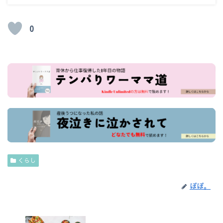
0
くらし
ぽぽ。