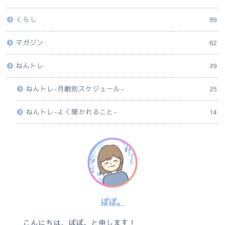
くらし
89
マガジン
62
ねんトレ
39
ねんトレ-月齢別スケジュール-
25
ねんトレ-よく聞かれること-
14
ぽぽ。
こんにちは、ぽぽ。と申します！