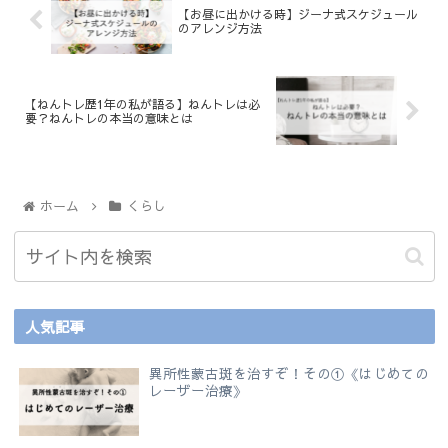
【お昼に出かける時】ジーナ式スケジュール
のアレンジ方法
【ねんトレ歴1年の私が語る】ねんトレは必
要？ねんトレの本当の意味とは
ホーム
くらし
人気記事
異所性蒙古斑を治すぞ！その①《はじめての
レーザー治療》