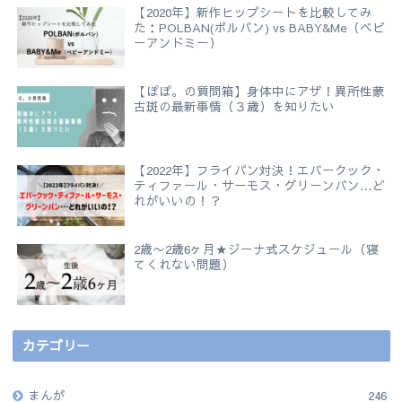
【2020年】新作ヒップシートを比較してみ
た：POLBAN(ポルバン) vs BABY&Me（ベビ
ーアンドミー）
【ぽぽ。の質問箱】身体中にアザ！異所性蒙
古斑の最新事情（３歳）を知りたい
【2022年】フライパン対決！エバークック・
ティファール・サーモス・グリーンパン…ど
れがいいの！？
2歳〜2歳6ヶ月★ジーナ式スケジュール（寝
てくれない問題）
カテゴリー
まんが
246