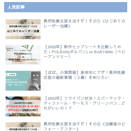
人気記事
異所性蒙古斑を治すぞ！その①《はじめての
レーザー治療》
【2020年】新作ヒップシートを比較してみ
た：POLBAN(ポルバン) vs BABY&Me（ベビ
ーアンドミー）
【ぽぽ。の質問箱】身体中にアザ！異所性蒙
古斑の最新事情（３歳）を知りたい
【2022年】フライパン対決！エバークック・
ティファール・サーモス・グリーンパン…ど
れがいいの！？
異所性蒙古斑を治すぞ！その②《治療後のビ
フォー・アフター》