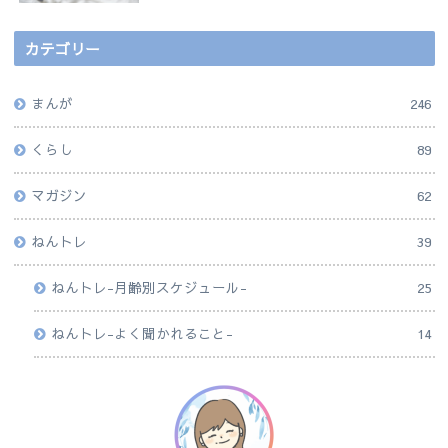
カテゴリー
まんが
246
くらし
89
マガジン
62
ねんトレ
39
ねんトレ-月齢別スケジュール-
25
ねんトレ-よく聞かれること-
14