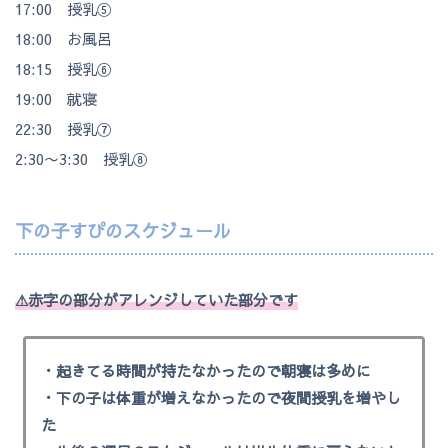
17:00 授乳⑤
18:00 お風呂
18:15 授乳⑥
19:00 就寝
22:30 授乳⑦
2:30〜3:30 授乳⑧
下の子すぴのスケジュール
⚠赤字の部分がアレンジしていた部分です
・起きてる時間が持たなかったので朝寝は多めに
・下の子は体重が増えなかったので夜間授乳を増やし
た