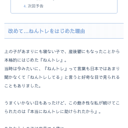
次回予告
改めて…ねんトレをはじめた理由
上の子があまりにも寝ない子で、産後鬱にもなったことから
本格的にはじめた『ねんトレ』。
当時は今みたいに、『ねんトレ』って言葉も日本ではあまり
聞かなくて「ねんトレしてる」と言うと好奇な目で見られる
こともありました。
うまくいかない日もあったけど、この飽き性な私が続けてこ
られたのは『本当にねんトレに助けられたから』。