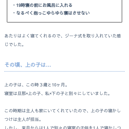
・19時寝の前にお風呂に入れる
・なるべく抱っこゆらゆら寝はさせない
あたりはよく寝てくれるので、ジーナ式を取り入れていた感
じでした。
その頃、上の子は…
上の子は、この時３歳と10ヶ月。
寝室は旦那×上の子、私×下の子と別々にしていました。
この時期は主人も家にいてくれていたので、上の子の寝かし
つけは主人が担当。
しかし、来月からは1人で別々の寝室の子供を1人で寝かしつ