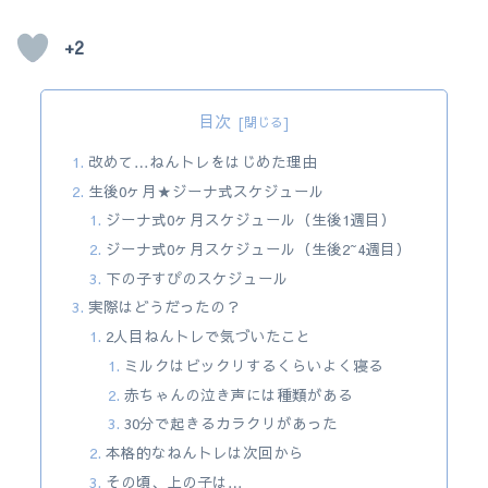
+2
目次
改めて…ねんトレをはじめた理由
生後0ヶ月★ジーナ式スケジュール
ジーナ式0ヶ月スケジュール（生後1週目）
ジーナ式0ヶ月スケジュール（生後2~4週目）
下の子すぴのスケジュール
実際はどうだったの？
2人目ねんトレで気づいたこと
ミルクはビックリするくらいよく寝る
赤ちゃんの泣き声には種類がある
30分で起きるカラクリがあった
本格的なねんトレは次回から
その頃、上の子は…