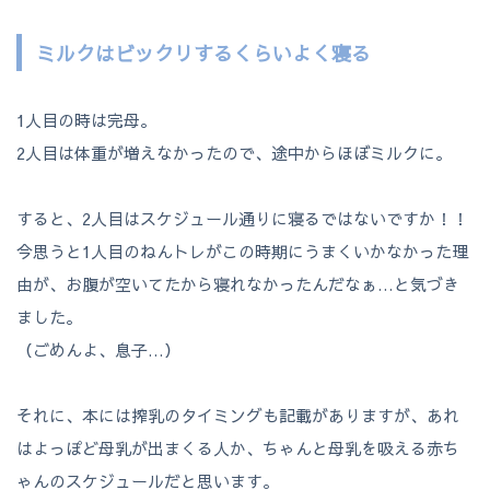
ミルクはビックリするくらいよく寝る
1人目の時は完母。
2人目は体重が増えなかったので、途中からほぼミルクに。
すると、2人目はスケジュール通りに寝るではないですか！！
今思うと1人目のねんトレがこの時期にうまくいかなかった理
由が、お腹が空いてたから寝れなかったんだなぁ…と気づき
ました。
（ごめんよ、息子…）
それに、本には搾乳のタイミングも記載がありますが、あれ
はよっぽど母乳が出まくる人か、ちゃんと母乳を吸える赤ち
ゃんのスケジュールだと思います。