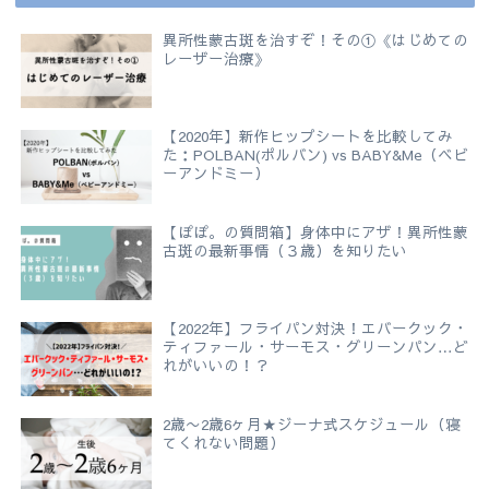
異所性蒙古斑を治すぞ！その①《はじめての
レーザー治療》
【2020年】新作ヒップシートを比較してみ
た：POLBAN(ポルバン) vs BABY&Me（ベビ
ーアンドミー）
【ぽぽ。の質問箱】身体中にアザ！異所性蒙
古斑の最新事情（３歳）を知りたい
【2022年】フライパン対決！エバークック・
ティファール・サーモス・グリーンパン…ど
れがいいの！？
2歳〜2歳6ヶ月★ジーナ式スケジュール（寝
てくれない問題）