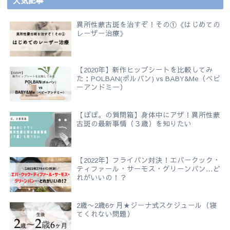
人気記事
異所性蒙古斑を治すぞ！その①《はじめての
レーザー治療》
【2020年】新作ヒップシートを比較してみ
た：POLBAN(ポルバン) vs BABY&Me（ベビ
ーアンドミー）
【ぽぽ。の質問箱】身体中にアザ！異所性蒙
古斑の最新事情（３歳）を知りたい
【2022年】フライパン対決！エバークック・
ティファール・サーモス・グリーンパン…ど
れがいいの！？
2歳〜2歳6ヶ月★ジーナ式スケジュール（寝
てくれない問題）