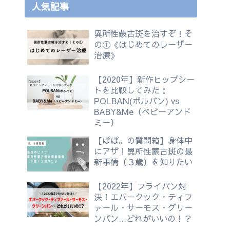
人気記事
異所性蒙古斑を治すぞ！そ
の①《はじめてのレーザー
治療》
【2020年】新作ヒップシー
トを比較してみた：
POLBAN(ポルバン) vs
BABY&Me（ベビーアンド
ミー）
【ぽぽ。の質問箱】身体中
にアザ！異所性蒙古斑の最
新事情（３歳）を知りたい
【2022年】フライパン対
決！エバークック・ティフ
ァール・サーモス・グリー
ンパン…どれがいいの！？