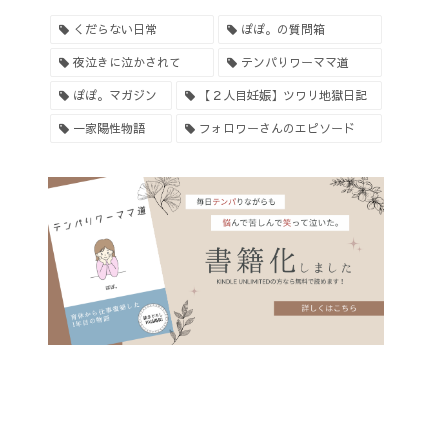
くだらない日常
ぽぽ。の質問箱
夜泣きに泣かされて
テンパりワーママ道
ぽぽ。マガジン
【２人目妊娠】ツワリ地獄日記
一家陽性物語
フォロワーさんのエピソード