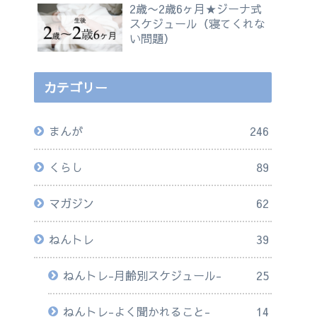
2歳〜2歳6ヶ月★ジーナ式
スケジュール（寝てくれな
い問題）
カテゴリー
まんが
246
くらし
89
マガジン
62
ねんトレ
39
ねんトレ-月齢別スケジュール-
25
ねんトレ-よく聞かれること-
14