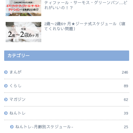
ティファール・サーモス・グリーンパン…ど
れがいいの！？
2歳〜2歳6ヶ月★ジーナ式スケジュール（寝
てくれない問題）
カテゴリー
まんが
246
くらし
89
マガジン
62
ねんトレ
39
ねんトレ-月齢別スケジュール-
25