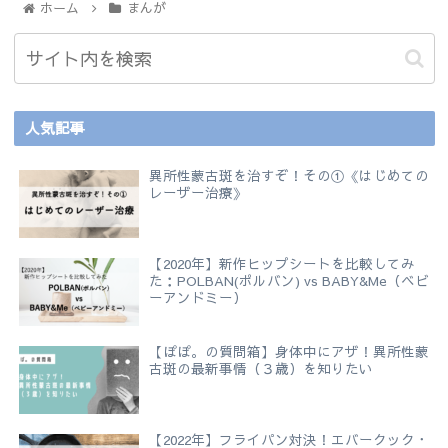
ホーム
まんが
人気記事
異所性蒙古斑を治すぞ！その①《はじめての
レーザー治療》
【2020年】新作ヒップシートを比較してみ
た：POLBAN(ポルバン) vs BABY&Me（ベビ
ーアンドミー）
【ぽぽ。の質問箱】身体中にアザ！異所性蒙
古斑の最新事情（３歳）を知りたい
【2022年】フライパン対決！エバークック・