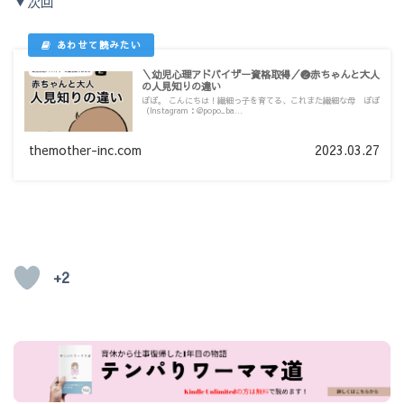
▼次回
＼幼児心理アドバイザー資格取得／❷赤ちゃんと大人
の人見知りの違い
ぽぽ。 こんにちは！繊細っ子を育てる、これまた繊細な母 ぽぽ
（Instagram：@popo_ba...
themother-inc.com
2023.03.27
+2