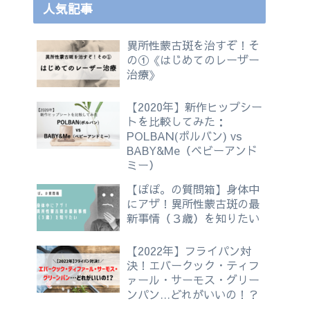
人気記事
異所性蒙古斑を治すぞ！そ
の①《はじめてのレーザー
治療》
【2020年】新作ヒップシー
トを比較してみた：
POLBAN(ポルバン) vs
BABY&Me（ベビーアンド
ミー）
【ぽぽ。の質問箱】身体中
にアザ！異所性蒙古斑の最
新事情（３歳）を知りたい
【2022年】フライパン対
決！エバークック・ティフ
ァール・サーモス・グリー
ンパン…どれがいいの！？