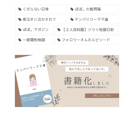
くだらない日常
ぽぽ。の質問箱
夜泣きに泣かされて
テンパりワーママ道
ぽぽ。マガジン
【２人目妊娠】ツワリ地獄日記
一家陽性物語
フォロワーさんのエピソード