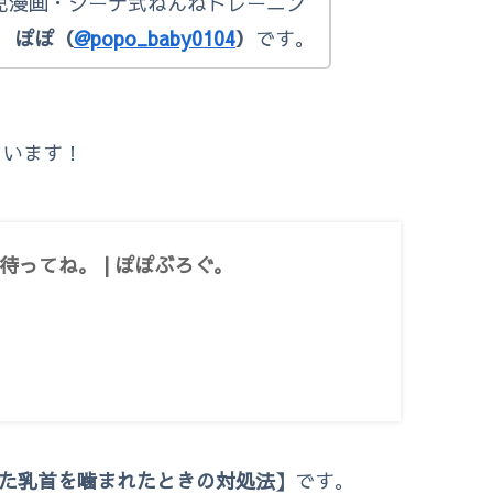
で育児漫画・ジーナ式ねんねトレーニン
る
ぽぽ（
@popo_baby0104
）
です。
ています！
待ってね。 | ぽぽぶろぐ。
った乳首を噛まれたときの対処法】
です。