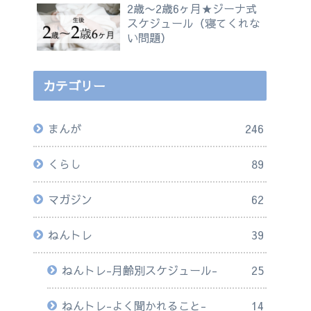
2歳〜2歳6ヶ月★ジーナ式
スケジュール（寝てくれな
い問題）
カテゴリー
まんが
246
くらし
89
マガジン
62
ねんトレ
39
ねんトレ-月齢別スケジュール-
25
ねんトレ-よく聞かれること-
14