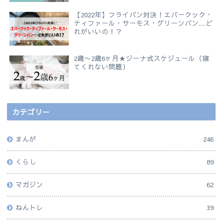
【2022年】フライパン対決！エバークック・
ティファール・サーモス・グリーンパン…ど
れがいいの！？
2歳〜2歳6ヶ月★ジーナ式スケジュール（寝
てくれない問題）
カテゴリー
まんが
246
くらし
89
マガジン
62
ねんトレ
39