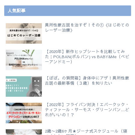
人気記事
異所性蒙古斑を治すぞ！その①《はじめての
レーザー治療》
【2020年】新作ヒップシートを比較してみ
た：POLBAN(ポルバン) vs BABY&Me（ベビ
ーアンドミー）
【ぽぽ。の質問箱】身体中にアザ！異所性蒙
古斑の最新事情（３歳）を知りたい
【2022年】フライパン対決！エバークック・
ティファール・サーモス・グリーンパン…ど
れがいいの！？
2歳〜2歳6ヶ月★ジーナ式スケジュール（寝