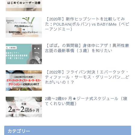
【2020年】新作ヒップシートを比較してみ
た：POLBAN(ポルバン) vs BABY&Me（ベビ
ーアンドミー）
【ぽぽ。の質問箱】身体中にアザ！異所性蒙
古斑の最新事情（３歳）を知りたい
【2022年】フライパン対決！エバークック・
ティファール・サーモス・グリーンパン…ど
れがいいの！？
2歳〜2歳6ヶ月★ジーナ式スケジュール（寝
てくれない問題）
カテゴリー