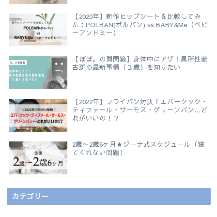
【2020年】新作ヒップシートを比較してみ
た：POLBAN(ポルバン) vs BABY&Me（ベビ
ーアンドミー）
【ぽぽ。の質問箱】身体中にアザ！異所性蒙
古斑の最新事情（３歳）を知りたい
【2022年】フライパン対決！エバークック・
ティファール・サーモス・グリーンパン…ど
れがいいの！？
2歳〜2歳6ヶ月★ジーナ式スケジュール（寝
てくれない問題）
カテゴリー