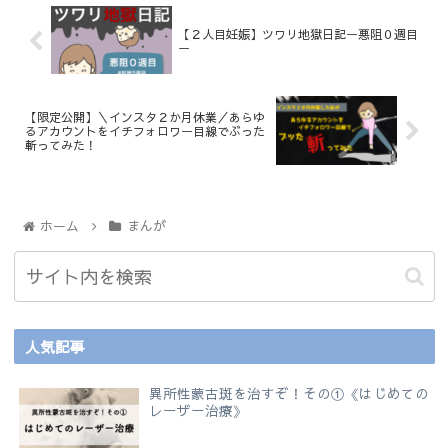
【２人目妊娠】ツワリ地獄日記ー悪阻０週目
ー
【限定公開】＼インスタ２か月休業／あらゆ
るアカウントをイチフォロワー目線でぶった
斬ってみた！
ホーム
まんが
人気記事
異所性蒙古斑を治すぞ！その①《はじめての
レーザー治療》