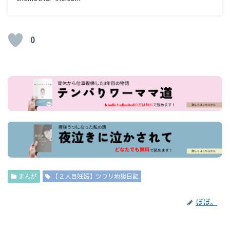
0
まんが
【２人目妊娠】ツワリ地獄日記
ぽぽ。