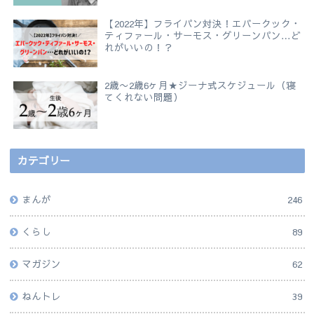
【2022年】フライパン対決！エバークック・
ティファール・サーモス・グリーンパン…ど
れがいいの！？
2歳〜2歳6ヶ月★ジーナ式スケジュール（寝
てくれない問題）
カテゴリー
まんが
246
くらし
89
マガジン
62
ねんトレ
39