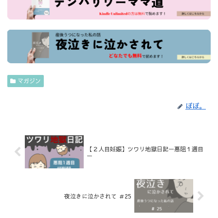
マガジン
ぽぽ。
【２人目妊娠】ツワリ地獄日記ー悪阻１週目
ー
夜泣きに泣かされて ＃25