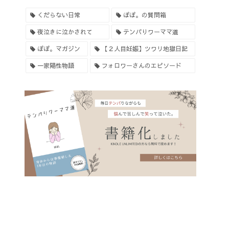
くだらない日常
ぽぽ。の質問箱
夜泣きに泣かされて
テンパりワーママ道
ぽぽ。マガジン
【２人目妊娠】ツワリ地獄日記
一家陽性物語
フォロワーさんのエピソード