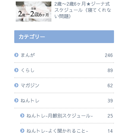
2歳〜2歳6ヶ月★ジーナ式
スケジュール（寝てくれな
い問題）
カテゴリー
まんが
246
くらし
89
マガジン
62
ねんトレ
39
ねんトレ-月齢別スケジュール-
25
ねんトレ-よく聞かれること-
14