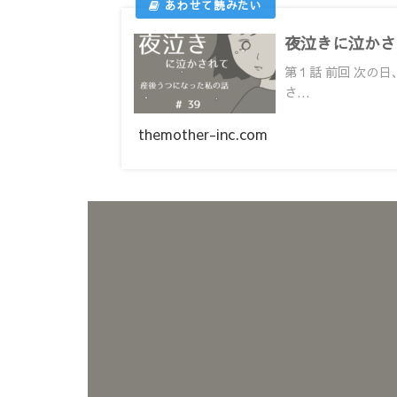
夜泣きに泣かされ
第１話 前回 次の
さ...
themother-inc.com