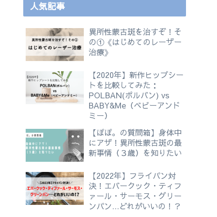
人気記事
異所性蒙古斑を治すぞ！そ
の①《はじめてのレーザー
治療》
【2020年】新作ヒップシー
トを比較してみた：
POLBAN(ポルバン) vs
BABY&Me（ベビーアンド
ミー）
【ぽぽ。の質問箱】身体中
にアザ！異所性蒙古斑の最
新事情（３歳）を知りたい
【2022年】フライパン対
決！エバークック・ティフ
ァール・サーモス・グリー
ンパン…どれがいいの！？