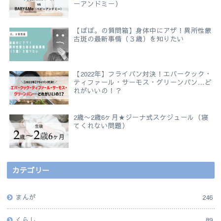
ーアンドミー）
【ぽぽ。の質問箱】身体中にアザ！異所性蒙
古斑の最新事情（３歳）を知りたい
【2022年】フライパン対決！エバークック・
ティファール・サーモス・グリーンパン…ど
れがいいの！？
2歳〜2歳6ヶ月★ジーナ式スケジュール（寝
てくれない問題）
カテゴリー
まんが
246
くらし
89