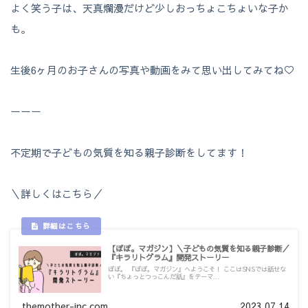
よく笑う子は、天真爛漫だけど少しおっちょこちょいな子か
も。
生後6ヶ月のお子さんの写真や動画をみて思い出してみてね
♡
ーーー
不定期で子どもの気質を知る親子診断をしてます！
＼詳しくはこちら／
【ぽぽ。マガジン】＼子どもの気質を知る親子診断／
『キラリトグラム』開発ストーリー
ぽぽ。 『ぽぽ。マガジン』へようこそ！ ここはSNSでは話せな
い『ちょっとつっこんだ話』をテーマ...
themother-inc.com
2023.07.14