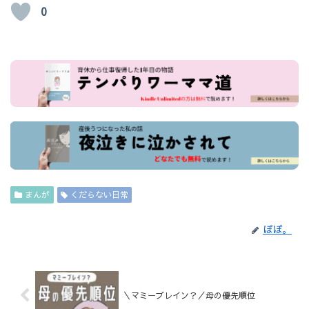
0
まんが
くだらない日常
ぽぽ。
＼マミーブレイン？／母の優先順位