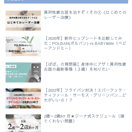
異所性蒙古斑を治すぞ！その①《はじめての
レーザー治療》
【2020年】新作ヒップシートを比較してみ
た：POLBAN(ポルバン) vs BABY&Me（ベビ
ーアンドミー）
【ぽぽ。の質問箱】身体中にアザ！異所性蒙
古斑の最新事情（３歳）を知りたい
【2022年】フライパン対決！エバークック・
ティファール・サーモス・グリーンパン…ど
れがいいの！？
2歳〜2歳6ヶ月★ジーナ式スケジュール（寝
てくれない問題）